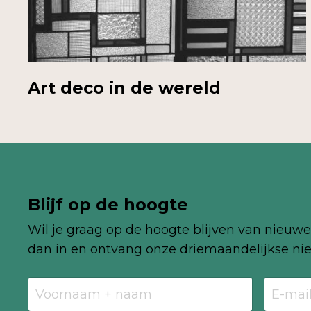
Art deco in de wereld
Blijf op de hoogte
Wil je graag op de hoogte blijven van nieuwe 
dan in en ontvang onze driemaandelijkse nie