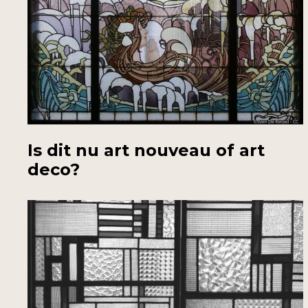
Is dit nu art nouveau of art
deco?