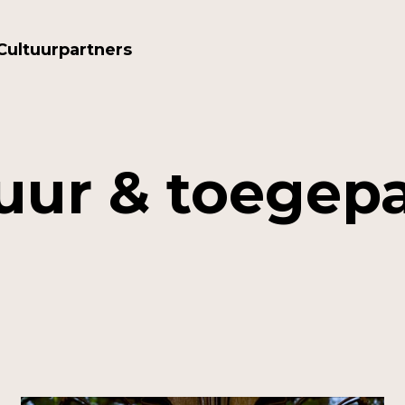
Cultuurpartners
uur & toegep