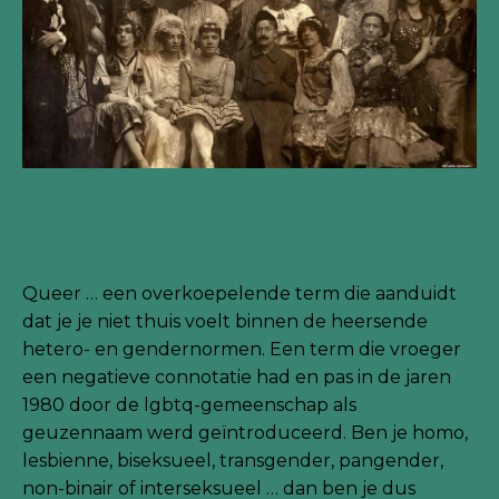
Queer … een overkoepelende term die aanduidt
dat je je niet thuis voelt binnen de heersende
hetero- en gendernormen. Een term die vroeger
een negatieve connotatie had en pas in de jaren
1980 door de lgbtq-gemeenschap als
geuzennaam werd geïntroduceerd. Ben je homo,
lesbienne, biseksueel, transgender, pangender,
non-binair of interseksueel … dan ben je dus