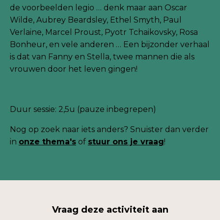
de voorbeelden legio … denk maar aan Oscar
Wilde, Aubrey Beardsley, Ethel Smyth, Paul
Verlaine, Marcel Proust, Pyotr Tchaikovsky, Rosa
Bonheur, en vele anderen … Een bijzonder verhaal
is dat van Fanny en Stella, twee mannen die als
vrouwen door het leven gingen!
Duur sessie: 2,5u (pauze inbegrepen)
Nog
op zoek naar iets anders? Snuister dan verder
in
onze thema's
of
stuur ons je
vraag
!
Vraag deze activiteit aan