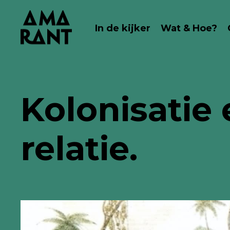
In de kijker
Wat & Hoe?
Kolonisatie 
relatie.