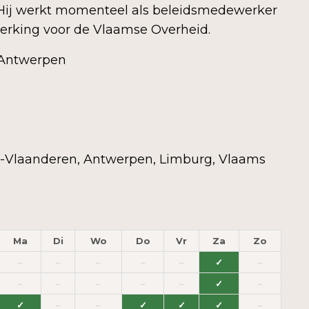
 Hij werkt momenteel als beleidsmedewerker
rking voor de Vlaamse Overheid.
 Antwerpen
-Vlaanderen, Antwerpen, Limburg, Vlaams
Ma
Di
Wo
Do
Vr
Za
Zo
–
–
–
–
–
✓
–
–
–
–
–
–
✓
–
✓
–
–
✓
✓
✓
–