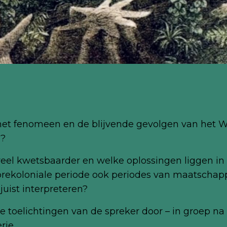
het fenomeen en de blijvende gevolgen van het We
s?
veel kwetsbaarder en welke oplossingen liggen in
rekoloniale periode ook periodes van maatschapp
uist interpreteren?
n de toelichtingen van de spreker door – in groep
rie.