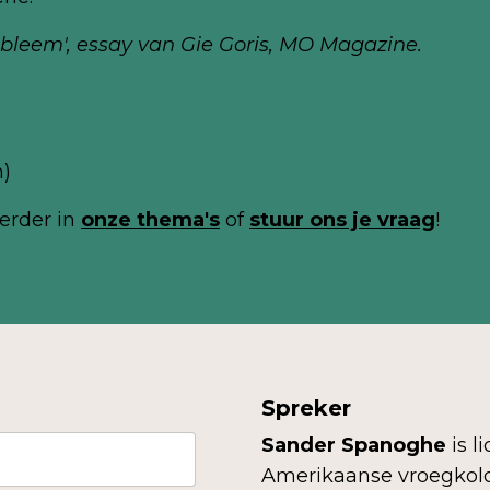
obleem'
, essay van Gie Goris, MO Magazine.
m)
erder in
onze thema's
of
stuur ons je
vraag
!
Spreker
Sander Spanoghe
is l
Amerikaanse vroegkolo