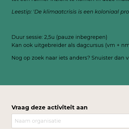
Leestip:
'De klimaatcrisis is een koloniaal pr
Duur sessie: 2,5u (pauze inbegrepen)
Kan ook uitgebreider als dagcursus (vm + n
Nog
op zoek naar iets anders? Snuister dan v
Vraag deze activiteit aan