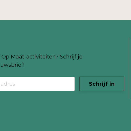
Op Maat-activiteiten? Schrijf je
uwsbrief!
Schrijf in