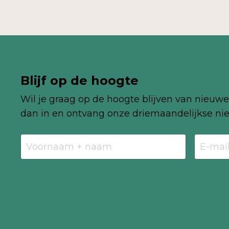
Blijf op de hoogte
Wil je graag op de hoogte blijven van nieuwe 
dan in en ontvang onze
driemaandelijkse
nie