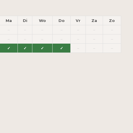
Ma
Di
Wo
Do
Vr
Za
Zo
–
–
–
–
–
–
–
–
–
–
–
–
–
–
✓
✓
✓
✓
–
–
–