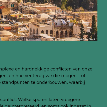
omplexe en hardnekkige conflicten van onze
iggen, en hoe ver terug we die mogen – of
e standpunten te onderbouwen, waarbij
conflict. Welke sporen laten vroegere
e geïnterpreteerd, en soms ook ingezet in