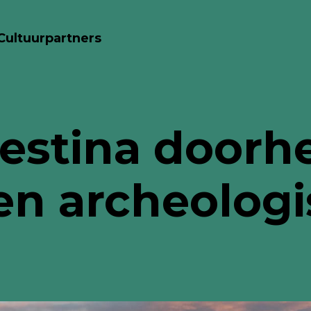
Cultuurpartners
alestina door
en archeologi