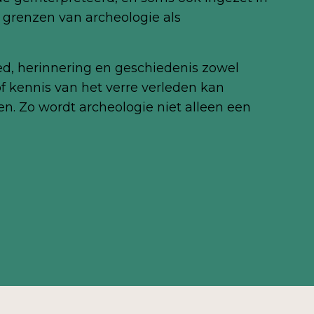
 grenzen van archeologie als
d, herinnering en geschiedenis zowel
 kennis van het verre verleden kan
n. Zo wordt archeologie niet alleen een