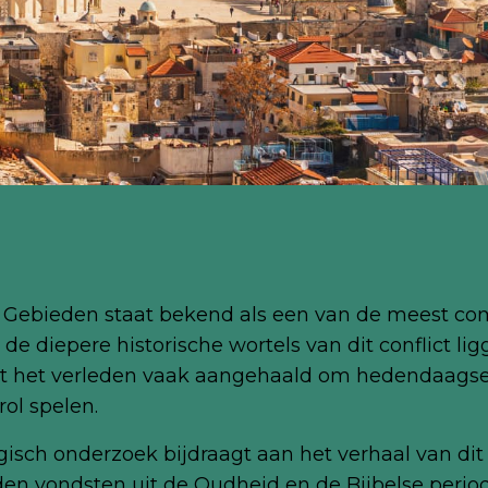
jnse Gebieden staat bekend als een van de meest c
 de diepere historische wortels van dit conflict l
rdt het verleden vaak aangehaald om hedendaags
ol spelen.
sch onderzoek bijdraagt aan het verhaal van dit 
n vondsten uit de Oudheid en de Bijbelse period