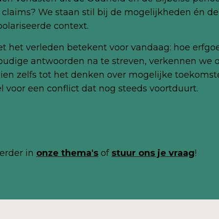
 claims? We staan stil bij de mogelijkheden én de
olariseerde context.
het verleden betekent voor vandaag: hoe erfgoe
udige antwoorden na te streven, verkennen we of
ien zelfs tot het denken over mogelijke toekomste
 voor een conflict dat nog steeds voortduurt.
erder in
onze thema's
of
stuur ons je
vraag
!