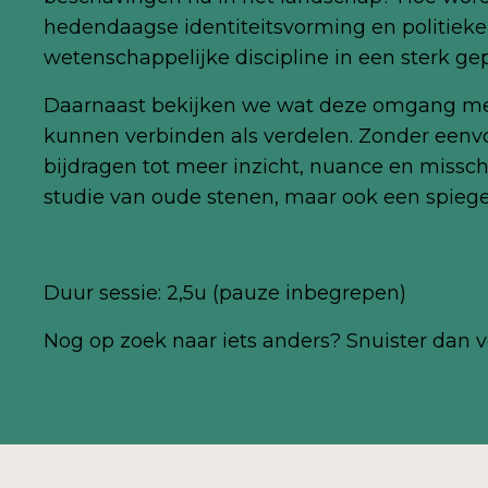
hedendaagse identiteitsvorming en politieke
wetenschappelijke discipline in een sterk gep
Daarnaast bekijken we wat deze omgang met 
kunnen verbinden als verdelen. Zonder eenvo
bijdragen tot meer inzicht, nuance en missch
studie van oude stenen, maar ook een spiegel
Duur sessie: 2,5u (pauze inbegrepen)
Nog
op zoek naar iets anders? Snuister dan v