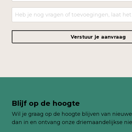
Verstuur je aanvraag
Blijf op de hoogte
Wil je graag op de hoogte blijven van nieuwe 
dan in en ontvang onze
driemaandelijkse
nie