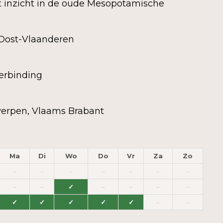
t inzicht in de oude Mesopotamische
 Oost-Vlaanderen
erbinding
erpen, Vlaams Brabant
Ma
Di
Wo
Do
Vr
Za
Zo
–
–
–
–
–
–
–
–
–
✓
–
–
–
–
✓
✓
✓
✓
✓
–
–