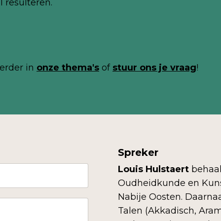
 resulteren.
erder in
onze thema's
of
stuur ons je
vraag
!
Spreker
Louis Hulstaert
behaal
Oudheidkunde en Kunst
Nabije Oosten. Daarnaa
Talen (Akkadisch, Aram