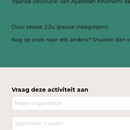
‘Iraanse Revolutie’ van Ayatollah Khomeini zal
Duur sessie: 2,5u (pauze inbegrepen)
Nog
op zoek naar iets anders? Snuister dan v
Vraag deze activiteit aan