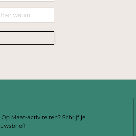
Op Maat-activiteiten? Schrijf je
uwsbrief!