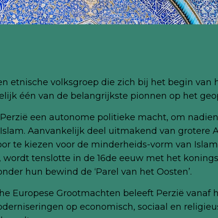
n etnische volksgroep die zich bij het begin van h
lijk één van de belangrijkste pionnen op het geo
erzië een autonome politieke macht, om nadien,
lam. Aanvankelijk deel uitmakend van grotere Arab
door te kiezen voor de minderheids-vorm van Islam
wordt tenslotte in de 16de eeuw met het konings
onder hun bewind de ‘Parel van het Oosten’.
he Europese Grootmachten beleeft Perzië vanaf 
oderniseringen op economisch, sociaal en religieus