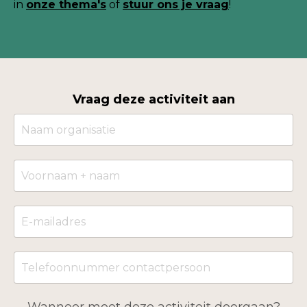
in
onze thema's
of
stuur ons je
vraag
!
Vraag deze activiteit aan