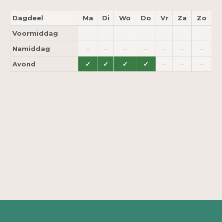
Dagdeel
Ma
Di
Wo
Do
Vr
Za
Zo
Voormiddag
–
–
–
–
–
–
–
Namiddag
–
–
–
–
–
–
–
Avond
✓
✓
✓
✓
–
–
–