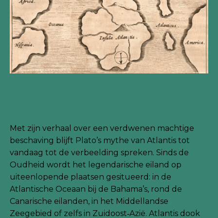
Met zijn verhaal over een verdwenen machtige
beschaving blijft Plato’s mythe van Atlantis tot
vandaag tot de verbeelding spreken. Sinds de
Oudheid wordt het legendarische eiland op
uiteenlopende plaatsen gesitueerd: in de
Atlantische Oceaan bij de Bahama’s, rond de
Canarische eilanden, in het Middellandse
Zeegebied of zelfs in Zuidoost‑Azië. Atlantis dook