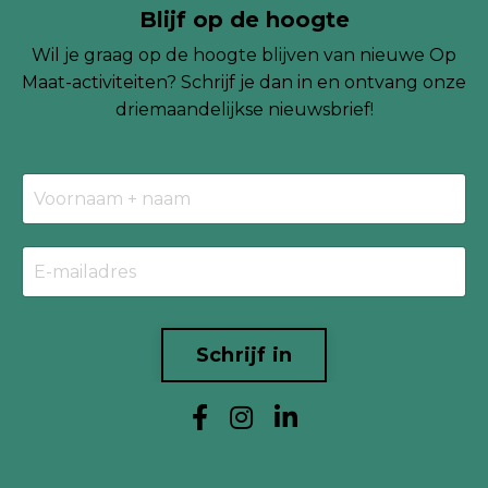
Blijf op de hoogte
Wil je graag op de hoogte blijven van nieuwe Op
Maat-activiteiten? Schrijf je dan in en ontvang onze
driemaandelijkse
nieuwsbrief!
Schrijf in