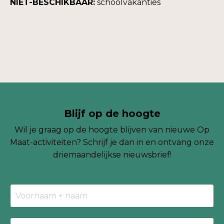
NIET-BESCHIKBAAR:
schoolvakanties
Blijf op de hoogte
Wil je graag op de hoogte blijven van nieuwe Op
Maat-activiteiten? Schrijf je dan in en ontvang onze
driemaandelijkse
nieuwsbrief!