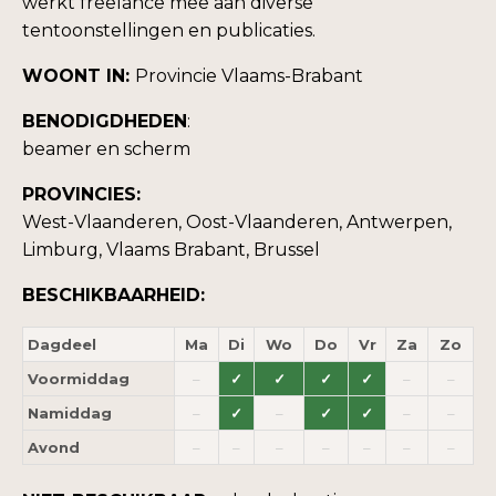
werkt freelance mee aan diverse
tentoonstellingen en publicaties.
WOONT IN:
Provincie Vlaams-Brabant
BENODIGDHEDEN
:
beamer en scherm
PROVINCIES:
West-Vlaanderen, Oost-Vlaanderen, Antwerpen,
Limburg, Vlaams Brabant, Brussel
BESCHIKBAARHEID:
Dagdeel
Ma
Di
Wo
Do
Vr
Za
Zo
Voormiddag
–
✓
✓
✓
✓
–
–
Namiddag
–
✓
–
✓
✓
–
–
Avond
–
–
–
–
–
–
–