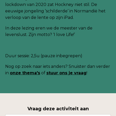
lockdown van 2020 zat Hockney niet stil. De
eeuwige jongeling ’schilderde’ in Normandië het
verloop van de lente op zijn iPad.
In deze lezing eren we de meester van de
levenslust. Zijn motto? ‘I love Life!’
Duur sessie: 2,5u (pauze inbegrepen)
Nog
op zoek naar iets anders? Snuister dan verder
in
onze thema's
of
stuur ons je
vraag
!
Vraag deze activiteit aan