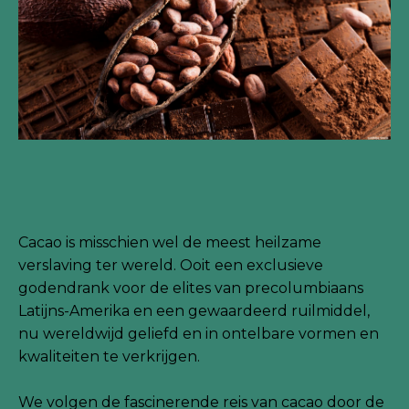
Cacao is misschien wel de meest heilzame
verslaving ter wereld. Ooit een exclusieve
godendrank voor de elites van precolumbiaans
Latijns-Amerika en een gewaardeerd ruilmiddel,
nu wereldwijd geliefd en in ontelbare vormen en
kwaliteiten te verkrijgen.
We volgen de fascinerende reis van cacao door de