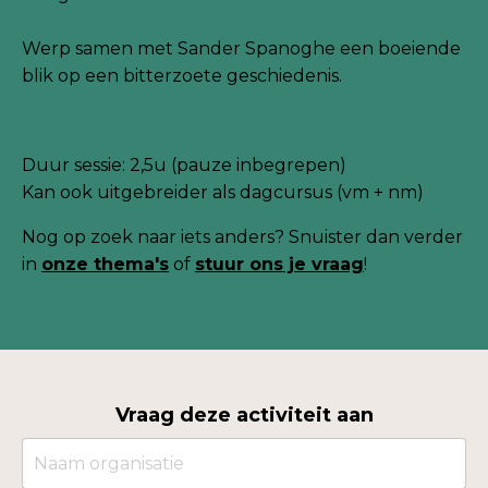
Werp samen met Sander Spanoghe een boeiende
blik op een bitterzoete geschiedenis.
Duur sessie: 2,5u (pauze inbegrepen)
Kan ook uitgebreider als dagcursus (vm + nm)
Nog
op zoek naar iets anders? Snuister dan verder
in
onze thema's
of
stuur ons je
vraag
!
Vraag deze activiteit aan