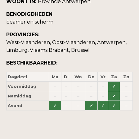
WOONT IN:
Provincie Antwerpen
BENODIGDHEDEN
:
beamer en scherm
PROVINCIES:
West-Vlaanderen, Oost-Vlaanderen, Antwerpen,
Limburg, Vlaams Brabant, Brussel
BESCHIKBAARHEID:
Dagdeel
Ma
Di
Wo
Do
Vr
Za
Zo
Voormiddag
–
–
–
–
–
✓
–
Namiddag
–
–
–
–
–
✓
–
Avond
✓
–
–
✓
✓
✓
–