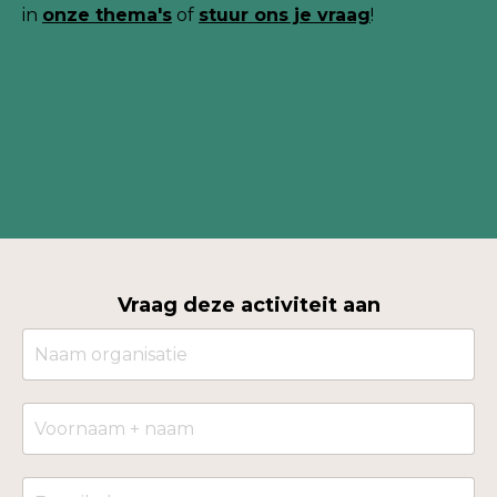
in
onze thema's
of
stuur ons je
vraag
!
Vraag deze activiteit aan