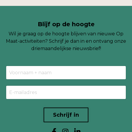
Blijf op de hoogte
Wil je graag op de hoogte blijven van nieuwe Op
Maat-activiteiten? Schrijf je dan in en ontvang onze
driemaandelijkse
nieuwsbrief!
Schrijf in