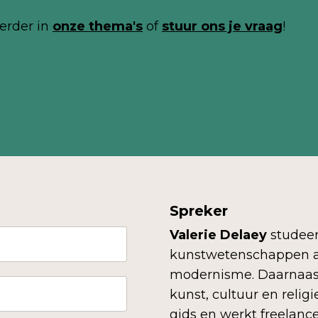
erder in
onze thema's
of
stuur ons je
vraag
!
Spreker
Valerie Delaey
studeer
kunstwetenschappen aa
modernisme. Daarnaast 
kunst, cultuur en religi
gids en werkt freelanc