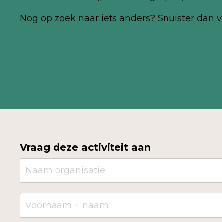
Nog
op zoek naar iets anders? Snuister dan v
Vraag deze activiteit aan