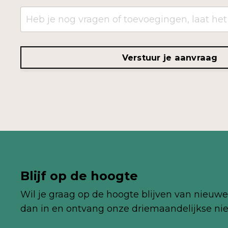
Verstuur je aanvraag
Blijf op de hoogte
Wil je graag op de hoogte blijven van nieuwe 
dan in en ontvang onze
driemaandelijkse
nie