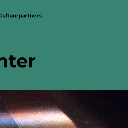
Cultuurpartners
hter