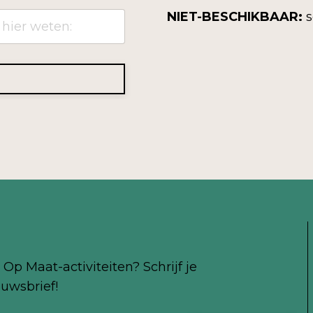
NIET-BESCHIKBAAR:
s
Op Maat-activiteiten? Schrijf je
uwsbrief!