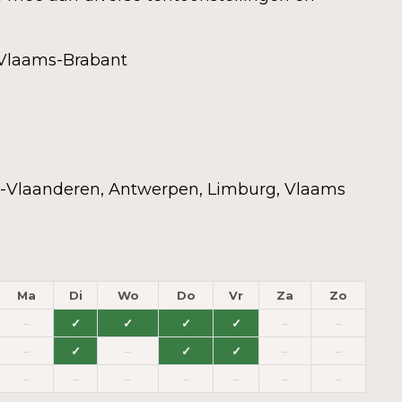
 Vlaams-Brabant
-Vlaanderen, Antwerpen, Limburg, Vlaams
Ma
Di
Wo
Do
Vr
Za
Zo
–
✓
✓
✓
✓
–
–
–
✓
–
✓
✓
–
–
–
–
–
–
–
–
–