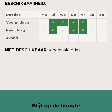
BESCHIKBAARHEID:
Dagdeel
Ma
Di
Wo
Do
Vr
Za
Zo
Voormiddag
–
✓
✓
✓
✓
–
–
Namiddag
–
✓
–
✓
✓
–
–
Avond
–
–
–
–
–
–
–
NIET-BESCHIKBAAR:
schoolvakanties
Blijf op de hoogte