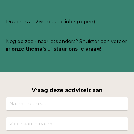
Duur sessie: 2,5u (pauze inbegrepen)
Nog
op zoek naar iets anders? Snuister dan verder
in
onze thema's
of
stuur ons je
vraag
!
Vraag deze activiteit aan