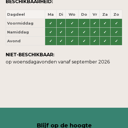
BESCHIKBAARHEID:
Dagdeel
Ma
Di
Wo
Do
Vr
Za
Zo
Voormiddag
✓
✓
✓
✓
✓
✓
✓
Namiddag
✓
✓
✓
✓
✓
✓
✓
Avond
✓
✓
✓
✓
✓
✓
✓
NIET-BESCHIKBAAR:
op
woensdagavonden
vanaf september 2026
Blijf op de hoogte