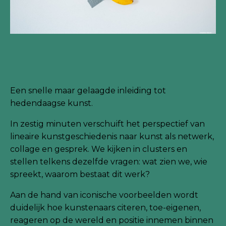
Een snelle maar gelaagde inleiding tot
hedendaagse kunst.
In zestig minuten verschuift het perspectief van
lineaire kunstgeschiedenis naar kunst als netwerk,
collage en gesprek. We kijken in clusters en
stellen telkens dezelfde vragen: wat zien we, wie
spreekt, waarom bestaat dit werk?
Aan de hand van iconische voorbeelden wordt
duidelijk hoe kunstenaars citeren, toe-eigenen,
reageren op de wereld en positie innemen binnen