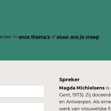
erder in
onze thema's
of
stuur ons je
vraag
!
Spreker
Magda Michielsens
is
Gent, 1973). Zij doceer
en Antwerpen. Als emeri
werk van vrouwelijke fi