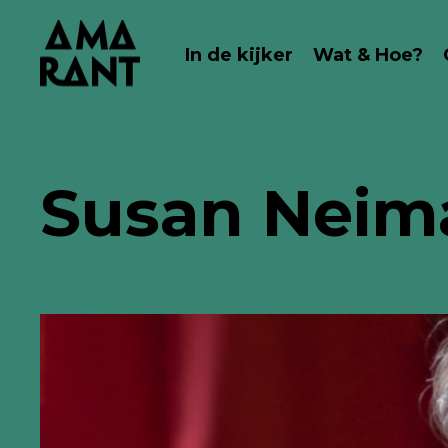
In de kijker
Wat & Hoe?
Susan Neim