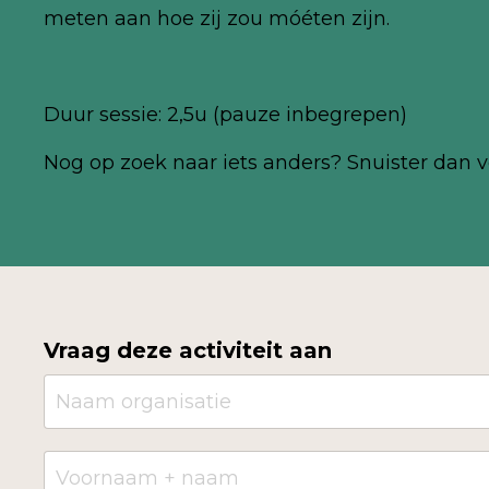
meten aan hoe zij zou móéten zijn.
Duur sessie: 2,5u (pauze inbegrepen)
Nog
op zoek naar iets anders? Snuister dan v
Vraag deze activiteit aan