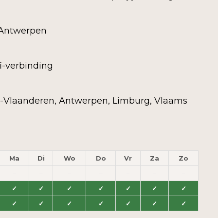
 Antwerpen
i-verbinding
-Vlaanderen, Antwerpen, Limburg, Vlaams
Ma
Di
Wo
Do
Vr
Za
Zo
–
–
–
–
–
–
–
✓
✓
✓
✓
✓
✓
✓
✓
✓
✓
✓
✓
✓
✓