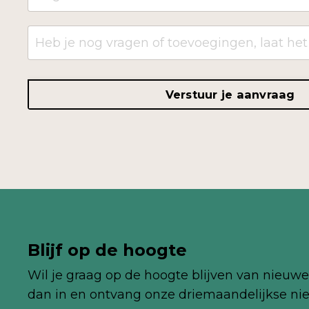
Verstuur je aanvraag
Blijf op de hoogte
Wil je graag op de hoogte blijven van nieuwe 
dan in en ontvang onze
driemaandelijkse
nie