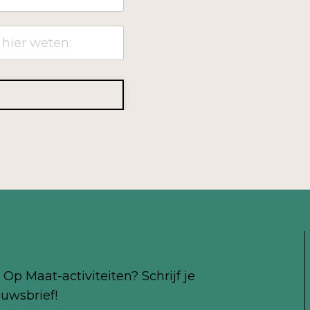
Op Maat-activiteiten? Schrijf je
uwsbrief!