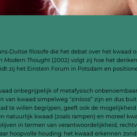
‑Duitse filosofe die het debat over het kwaad o
 in Modern Thought
(2002) volgt zij hoe het denke
dt zij het Einstein Forum in Potsdam en positionee
waad onbegrijpelijk of metafysisch onbenoembaar
van kwaad simpelweg “zinloos” zijn en dus buiten
ad te willen begrijpen, geeft ook de mogelijkheid
n natuurlijk kwaad (zoals rampen) en moreel kwa
et blijven in termen van verantwoordelijkheid, rec
maar hoopvolle houding: het kwaad erkennen zonder