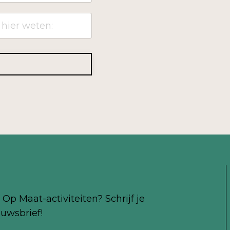
Op Maat-activiteiten? Schrijf je
uwsbrief!