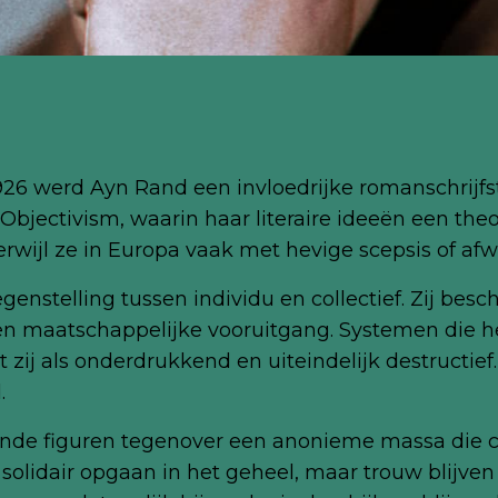
26 werd Ayn Rand een invloedrijke romanschrijfst
t Objectivism, waarin haar literaire ideeën een th
terwijl ze in Europa vaak met hevige scepsis of afw
genstelling tussen individu en collectief. Zij bes
en maatschappelijke vooruitgang. Systemen die he
 zij als onderdrukkend en uiteindelijk destructie
.
ende figuren tegenover een anonieme massa die c
t solidair opgaan in het geheel, maar trouw blijve