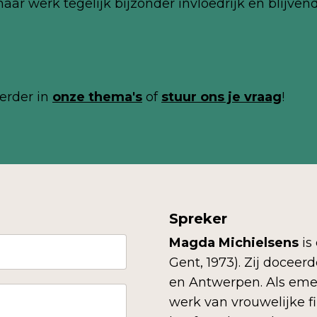
ar werk tegelijk bijzonder invloedrijk en blijvend
erder in
onze thema's
of
stuur ons je
vraag
!
Spreker
Magda Michielsens
is
Gent, 1973). Zij doceer
en Antwerpen. Als emeri
werk van vrouwelijke fi