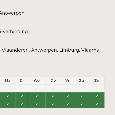
 Antwerpen
i-verbinding
-Vlaanderen, Antwerpen, Limburg, Vlaams
Ma
Di
Wo
Do
Vr
Za
Zo
–
–
–
–
–
–
–
✓
✓
✓
✓
✓
✓
✓
✓
✓
✓
✓
✓
✓
✓