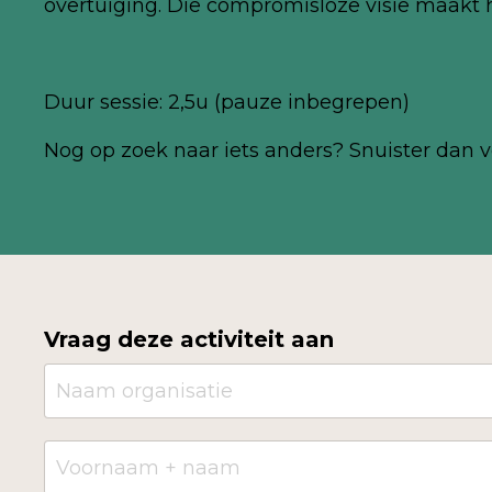
overtuiging. Die compromisloze visie maakt ha
Duur sessie: 2,5u (pauze inbegrepen)
Nog
op zoek naar iets anders? Snuister dan v
Vraag deze activiteit aan