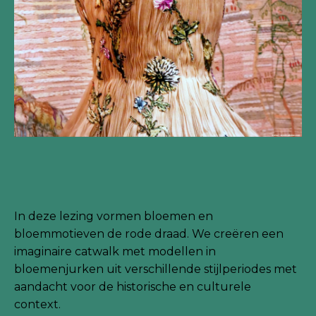
In deze lezing vormen bloemen en
bloemmotieven de rode draad. We creëren een
imaginaire catwalk met modellen in
bloemenjurken uit verschillende stijlperiodes met
aandacht voor de historische en culturele
context.