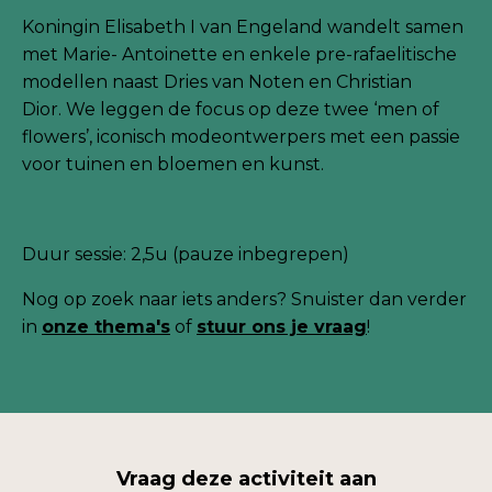
Koningin Elisabeth I van Engeland wandelt samen
met Marie- Antoinette en enkele pre-rafaelitische
modellen naast Dries van Noten en Christian
Dior. We leggen de focus op deze twee ‘men of
flowers’, iconisch modeontwerpers met een passie
voor tuinen en bloemen en kunst.
Duur sessie: 2,5u (pauze inbegrepen)
Nog
op zoek naar iets anders? Snuister dan verder
in
onze thema's
of
stuur ons je
vraag
!
Vraag deze activiteit aan