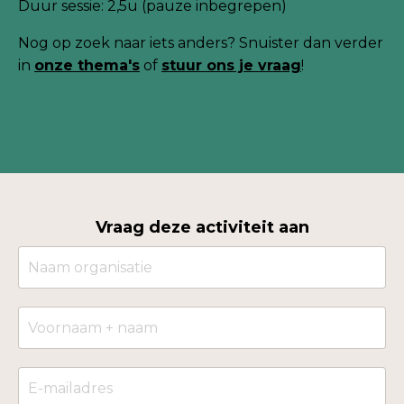
Duur sessie: 2,5u (pauze inbegrepen)
Nog
op zoek naar iets anders? Snuister dan verder
in
onze thema's
of
stuur ons je
vraag
!
Vraag deze activiteit aan