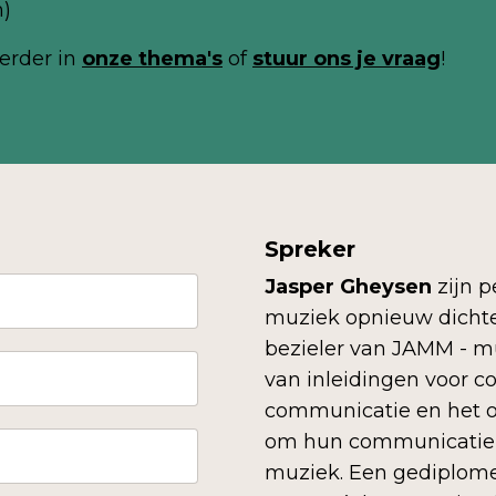
m)
erder in
onze thema's
of
stuur ons je
vraag
!
Spreker
Jasper Gheysen
zijn p
muziek opnieuw dichter
bezieler van JAMM - m
van inleidingen voor c
communi­catie en het o
om hun communi­catie 
muziek. Een gediplo­m