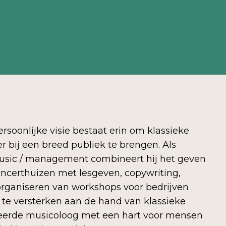
ersoon­lijke visie bestaat erin om klassieke
 bij een breed publiek te brengen. Als
usic / manage­ment combineert hij het geven
oncerthuizen met lesgeven, copywri­ting,
rgani­seren van workshops voor bedrijven
te versterken aan de hand van klassieke
eerde musico­loog met een hart voor mensen