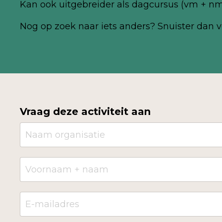
Kan ook uitgebreider als dagcursus (vm + n
Nog
op zoek naar iets anders? Snuister dan v
Vraag deze activiteit aan