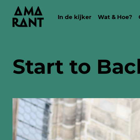
In de kijker
Wat & Hoe?
Start to Bac