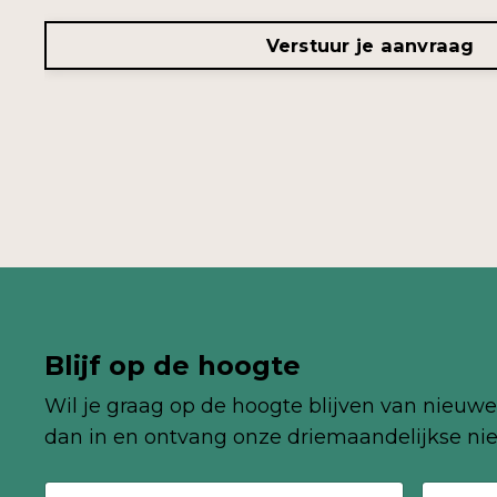
Verstuur je aanvraag
Blijf op de hoogte
Wil je graag op de hoogte blijven van nieuwe 
dan in en ontvang onze
driemaandelijkse
nie