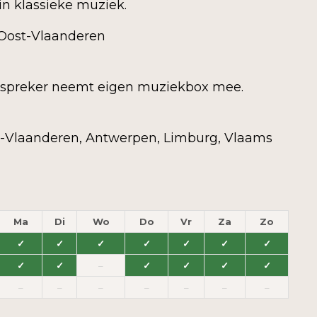
in klassieke muziek.
 Oost-Vlaanderen
 spreker neemt eigen muziekbox mee.
-Vlaanderen, Antwerpen, Limburg, Vlaams
Ma
Di
Wo
Do
Vr
Za
Zo
✓
✓
✓
✓
✓
✓
✓
✓
✓
–
✓
✓
✓
✓
–
–
–
–
–
–
–