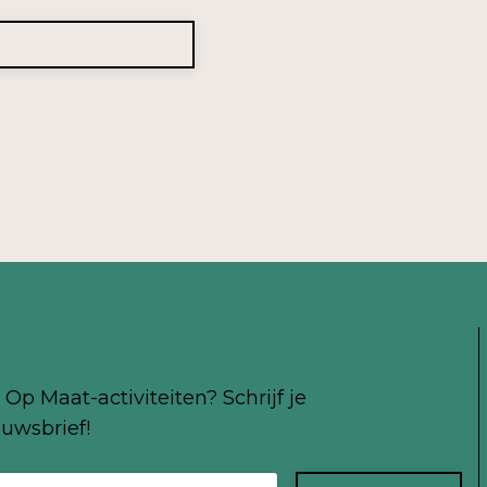
Op Maat-activiteiten? Schrijf je
uwsbrief!