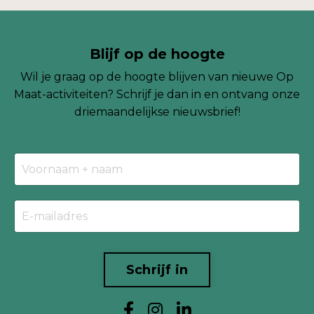
Blijf op de hoogte
Wil je graag op de hoogte blijven van nieuwe Op
Maat-activiteiten? Schrijf je dan in en ontvang onze
driemaandelijkse
nieuwsbrief!
Schrijf in