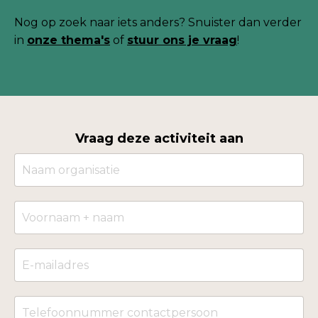
Nog
op zoek naar iets anders? Snuister dan verder
in
onze thema's
of
stuur ons je
vraag
!
Vraag deze activiteit aan