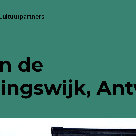
Cultuurpartners
n de
lingswijk, An