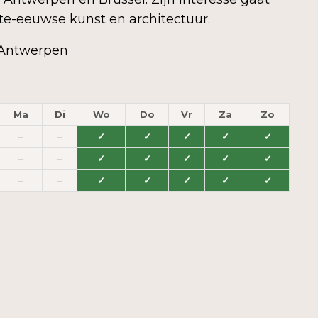
ste-eeuwse kunst en architectuur.
Antwerpen
Ma
Di
Wo
Do
Vr
Za
Zo
–
–
✓
✓
✓
✓
✓
–
–
✓
✓
✓
✓
✓
–
–
✓
✓
✓
✓
✓