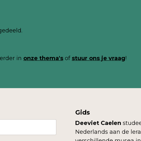
gedeeld.
erder in
onze thema's
of
stuur ons je vraag
!
Gids
Deeviet Caelen
studee
Nederlands aan de lerar
verschillende musea in