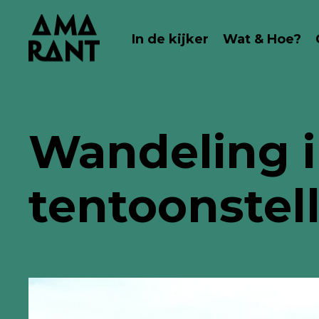
In de kijker
Wat & Hoe?
Wandeling i
tentoonstel