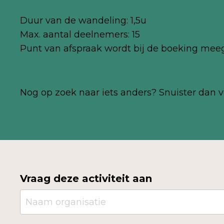
Duur van de wandeling: 1,5u
Max. aantal deelnemers: 15
Punt van afspraak wordt bij de boeking mee
Nog op zoek naar iets anders? Snuister dan v
Vraag deze activiteit aan