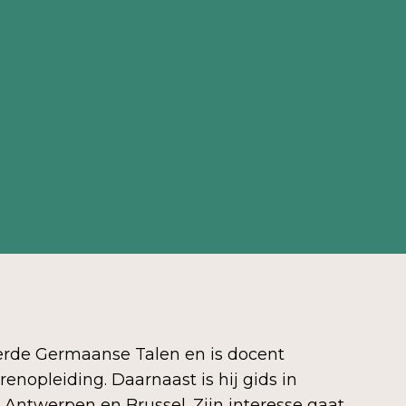
rde Germaanse Talen en is docent
enopleiding. Daarnaast is hij gids in
 Antwerpen en Brussel. Zijn interesse gaat