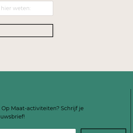
Op Maat-activiteiten? Schrijf je
uwsbrief!