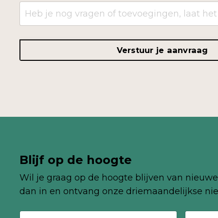
Verstuur je aanvraag
Blijf op de hoogte
Wil je graag op de hoogte blijven van nieuwe 
dan in en ontvang onze
driemaandelijkse
nie